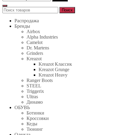
Поиск
Поиск
для:
Распродажа
Бренды
Airbox
Alpha Industries
Camelot
Dr. Martens
Grinders
Kreazot
Kreazot Классик
Kreazot Grunge
Kreazot Heavy
Ranger Boots
STEEL
Triggerix
Ultras
Динамо
ОБУВЬ
Ботинки
Кроссовки
Кеды
Тюнинг
Одежда