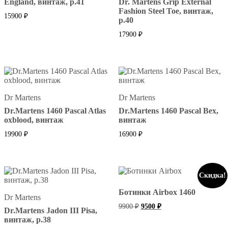
England, винтаж, р.41
Dr. Martens Grip External
Fashion Steel Toe, винтаж,
15900
₽
р.40
17900
₽
Dr Martens
Dr Martens
Dr.Martens 1460 Pascal Atlas
Dr.Martens 1460 Pascal Bex,
oxblood, винтаж
винтаж
19900
₽
16900
₽
Скидка!
Ботинки Airbox 1460
Dr Martens
Первоначальная
Текущая
9900
₽
9500
₽
Dr.Martens Jadon III Pisa,
цена
цена:
винтаж, р.38
составляла
9500 ₽.