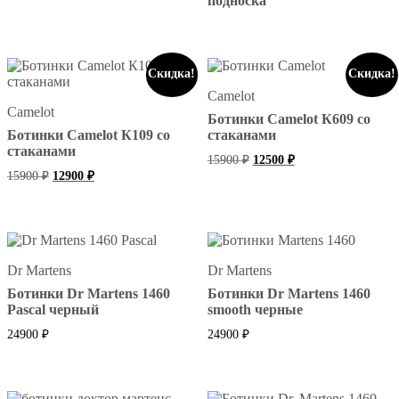
подноска
Скидка!
Скидка!
Camelot
Camelot
Ботинки Camelot К609 со
Ботинки Camelot К109 со
стаканами
стаканами
Первоначальная
Текущая
15900
₽
12500
₽
цена
цена:
Первоначальная
Текущая
15900
₽
12900
₽
составляла
цена
цена:
12500 ₽.
составляла
15900 ₽.
12900 ₽.
15900 ₽.
Dr Martens
Dr Martens
Ботинки Dr Martens 1460
Ботинки Dr Martens 1460
Pascal черный
smooth черные
24900
₽
24900
₽