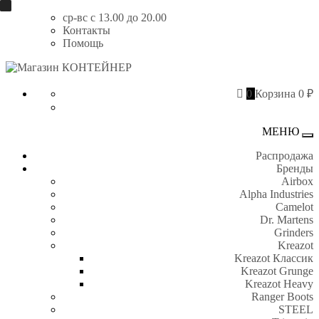
Перейти
ср-вс с 13.00 до 20.00
к
Контакты
содержимому
Помощь
Магазин
КОНТЕЙНЕР
0
Корзина
0 ₽
МЕНЮ
Пе
на
Распродажа
Бренды
Airbox
Alpha Industries
Camelot
Dr. Martens
Grinders
Kreazot
Kreazot Классик
Kreazot Grunge
Kreazot Heavy
Ranger Boots
STEEL