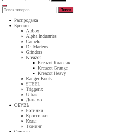
Поиск
Поиск
для:
Распродажа
Бренды
Airbox
Alpha Industries
Camelot
Dr. Martens
Grinders
Kreazot
Kreazot Классик
Kreazot Grunge
Kreazot Heavy
Ranger Boots
STEEL
Triggerix
Ultras
Динамо
ОБУВЬ
Ботинки
Кроссовки
Кеды
Тюнинг
Одежда