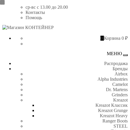
Перейти
ср-вс с 13.00 до 20.00
к
Контакты
содержимому
Помощь
Магазин
КОНТЕЙНЕР
0
Корзина
0 ₽
МЕНЮ
Пе
Распродажа
Бренды
Airbox
Alpha Industries
Camelot
Dr. Martens
Grinders
Kreazot
Kreazot Классик
Kreazot Grunge
Kreazot Heavy
Ranger Boots
STEEL