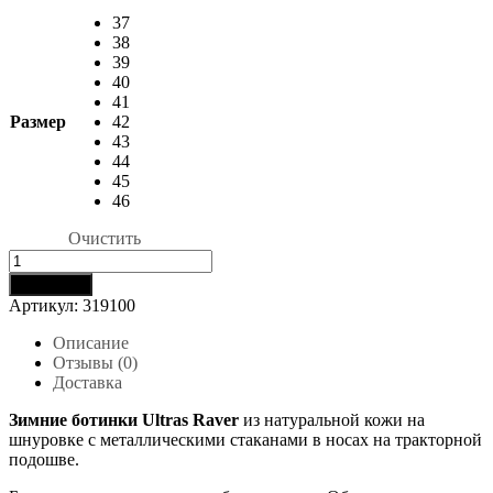
составляла
11900 ₽.
37
14000 ₽.
38
39
40
41
Размер
42
43
44
45
46
Очистить
Количество
товара
В корзину
Ботинки
Артикул:
319100
зимние
Ultras
Описание
Raver
Отзывы (0)
Доставка
Зимние ботинки Ultras Raver
из натуральной кожи на
шнуровке с металлическими стаканами в носах на тракторной
подошве.