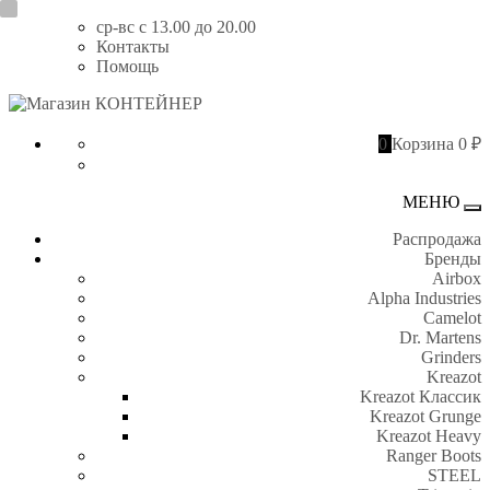
Перейти
ср-вс с 13.00 до 20.00
к
Контакты
содержимому
Помощь
Магазин
КОНТЕЙНЕР
0
Корзина
0 ₽
МЕНЮ
Пе
Распродажа
Бренды
Airbox
Alpha Industries
Camelot
Dr. Martens
Grinders
Kreazot
Kreazot Классик
Kreazot Grunge
Kreazot Heavy
Ranger Boots
STEEL