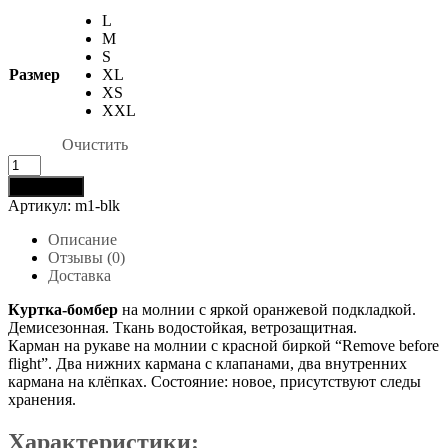
L
M
S
Размер
XL
XS
XXL
Очистить
Количество
товара
В корзину
Бомбер
Артикул:
m1-blk
М-1
черный
Описание
Отзывы (0)
Доставка
Куртка-бомбер
на молнии с яркой оранжевой подкладкой.
Демисезонная. Ткань водостойкая, ветрозащитная.
Карман на рукаве на молнии с красной биркой “Remove before
flight”. Два нижних кармана с клапанами, два внутренних
кармана на клёпках. Состояние: новое, присутствуют следы
хранения.
Характеристики: