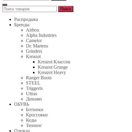
Поиск
Поиск
для:
Распродажа
Бренды
Airbox
Alpha Industries
Camelot
Dr. Martens
Grinders
Kreazot
Kreazot Классик
Kreazot Grunge
Kreazot Heavy
Ranger Boots
STEEL
Triggerix
Ultras
Динамо
ОБУВЬ
Ботинки
Кроссовки
Кеды
Тюнинг
Одежда