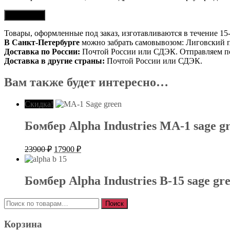
Товары, оформленные под заказ, изготавливаются в течение 15-
В Санкт-Петербурге
можно забрать самовывозом: Лиговский пр
Доставка по России:
Почтой России или СДЭК. Отправляем пос
Доставка в другие страны:
Почтой России или СДЭК.
Вам также будет интересно…
Скидка!
Бомбер Alpha Industries MA-1 sage g
Первоначальная
Текущая
23900
₽
17900
₽
цена
цена:
составляла
17900 ₽.
23900 ₽.
Бомбер Alpha Industries B-15 sage gr
Искать:
Поиск
Корзина