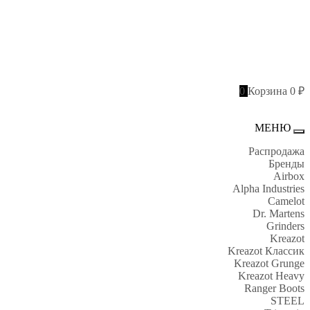
0
Корзина
0 ₽
МЕНЮ
Пе
Распродажа
Бренды
Airbox
Alpha Industries
Camelot
Dr. Martens
Grinders
Kreazot
Kreazot Классик
Kreazot Grunge
Kreazot Heavy
Ranger Boots
STEEL