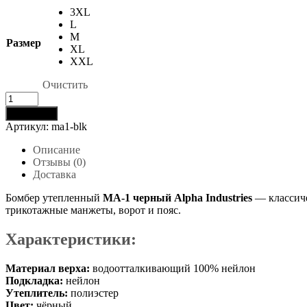
17900 ₽.
3XL
23900 ₽.
L
M
Размер
XL
XXL
Очистить
Количество
товара
В корзину
Бомбер
Артикул:
ma1-blk
Alpha
Industries
Описание
MA-
Отзывы (0)
1
Доставка
black
Бомбер утепленный
MA-1 черный Alpha Industries
— классиче
трикотажные манжеты, ворот и пояс.
Характеристики:
Материал верха:
водоотталкивающий 100% нейлон
Подкладка:
нейлон
Утеплитель:
полиэстер
Цвет:
чёрный