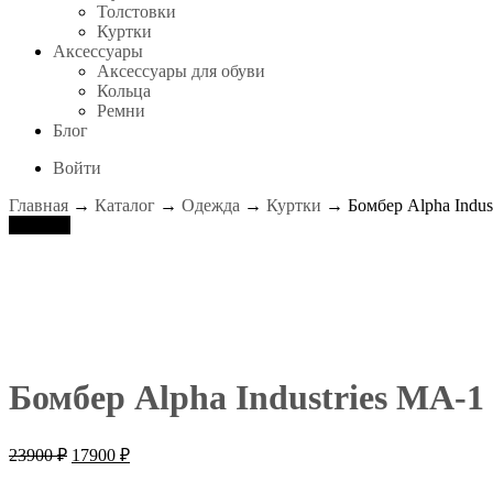
Толстовки
Куртки
Аксессуары
Аксессуары для обуви
Кольца
Ремни
Блог
Войти
Главная
→
Каталог
→
Одежда
→
Куртки
→ Бомбер Alpha Indust
Скидка!
Бомбер Alpha Industries MA-1 
Первоначальная
Текущая
23900
₽
17900
₽
цена
цена:
составляла