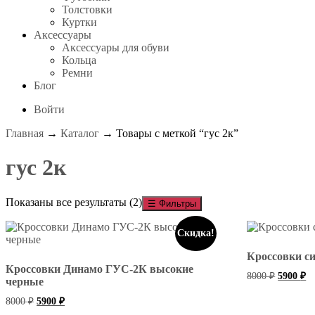
Толстовки
Куртки
Аксессуары
Аксессуары для обуви
Кольца
Ремни
Блог
Войти
Главная
→
Каталог
→ Товары с меткой “гус 2к”
гус 2к
Показаны все результаты (2)
☰
Фильтры
Скидка!
Кроссовки с
Кроссовки Динамо ГУС-2К высокие
Первона
Т
8000
₽
5900
₽
черные
цена
це
составля
59
Первоначальная
Текущая
8000
₽
5900
₽
8000 ₽.
цена
цена: