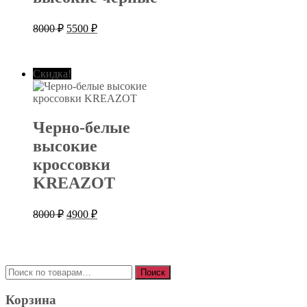
Первоначальная
Текущая
8000
₽
5500
₽
цена
цена:
составляла
5500 ₽.
8000 ₽.
Скидка!
Черно-белые
высокие
кроссовки
KREAZOT
Первоначальная
Текущая
8000
₽
4900
₽
цена
цена:
составляла
4900 ₽.
8000 ₽.
Искать:
Поиск
Корзина