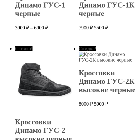
Динамо ГУС-1
Динамо ГУС-1К
черные
черные
Диапазон
Первоначальная
Текущая
3900
₽
–
6900
₽
7900
₽
5500
₽
цен:
цена
цена:
составляла
3900 ₽
5500 ₽.
7900 ₽.
–
Скидка!
Скидка!
6900 ₽
Кроссовки
Динамо ГУС-2К
высокие черные
Первоначальная
Текущая
8000
₽
5900
₽
цена
цена:
составляла
5900 ₽.
Кроссовки
8000 ₽.
Динамо ГУС-2
высокие черные