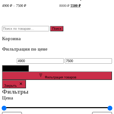
Диапазон
Первоначальная
Текущая
4900
₽
–
7500
₽
8000
₽
5500
₽
цен:
цена
цена:
составляла
4900 ₽
5500 ₽.
–
8000 ₽.
7500 ₽
Искать:
Поиск
Корзина
Фильтрация по цене
Минимальная
Максимальная
Фильтрация
цена
цена
Фильтрация товаров
Закрыть
Фильтры
Цена